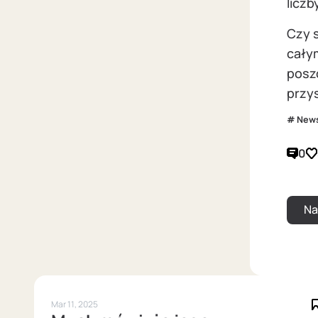
liczb
Czy 
cały
posz
przys
New
0
Mar 11, 2025