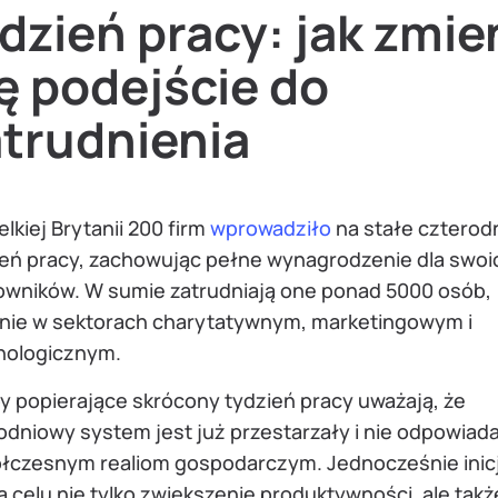
dzień pracy: jak zmie
ę podejście do
atrudnienia
lkiej Brytanii 200 firm
wprowadziło
na stałe czterod
ień pracy, zachowując pełne wynagrodzenie dla swoi
owników. W sumie zatrudniają one ponad 5000 osób,
nie w sektorach charytatywnym, marketingowym i
nologicznym.
y popierające skrócony tydzień pracy uważają, że
odniowy system jest już przestarzały i nie odpowiad
łczesnym realiom gospodarczym. Jednocześnie inic
 celu nie tylko zwiększenie produktywności, ale takż