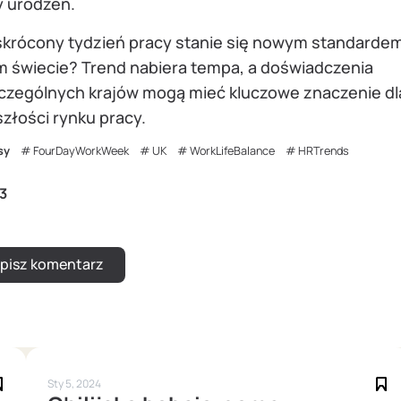
y urodzeń.
skrócony tydzień pracy stanie się nowym standarde
m świecie? Trend nabiera tempa, a doświadczenia
czególnych krajów mogą mieć kluczowe znaczenie dl
złości rynku pracy.
sy
FourDayWorkWeek
UK
WorkLifeBalance
HRTrends
3
Sty 5, 2024