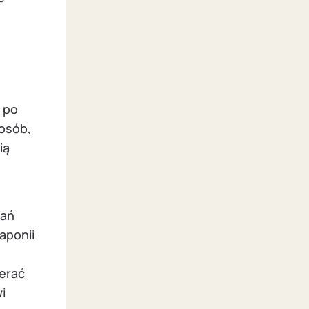
ę po
 osób,
ią
h
dań
aponii
erać
i