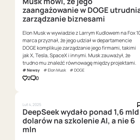
Musk mówi, że jego
zaangażowanie w DOGE utrudni
zarządzanie biznesami
Elon Musk w wywiadzie z Larrym Kudlowem na Fox 1
marca przyznał, że jego udział w departamencie
DOGE komplikuje zarządzanie jego firmami, takimi
jak X, Tesla, SpaceX i innymi. Musk zauważył, że
trudno mu znaleźć równowagę między projektami.
Newsy
Elon Musk
DOGE
2
0
Lut 4, 2025
DeepSeek wydało ponad 1,6 mld
dolarów na szkolenie AI, a nie 6
mln