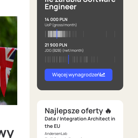
Engineer
14 000 PLN
UoP
(gross/month)
21 900 PLN
JDG (B2B)
(net/month)
Więcej wynagrodzeń
Najlepsze oferty 🔥
Data / Integration Architect in
the EU
wy
AndersenLab