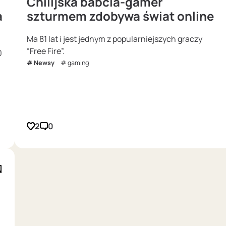
Chilijska babcia-gamer
a
szturmem zdobywa świat online
Ma 81 lat i jest jednym z popularniejszych graczy
“Free Fire”.
0
Newsy
gaming
2
0