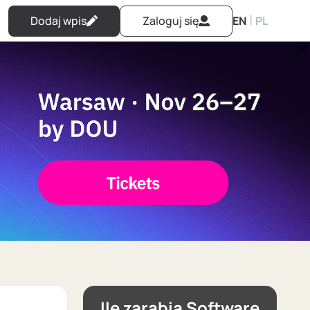
|
Dodaj wpis
Zaloguj się
EN
PL
Ile zarabia Software