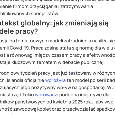
wienie firmom przyciągania i zatrzymywania
alifikowanych specjalistów.
tekst globalny: jak zmieniają się
dele pracy?
sja na temat nowych modeli zatrudnienia nasiliła si
mii Covid-19. Praca zdalna stała się normą dla wielu
estia równowagi między czasem pracy a efektywnośc
staje kluczowym tematem w debacie publicznej.
rodniowy tydzień pracy jest już testowany w różnyc
ch. Islandia oficjalnie
wdrożyła
ten model po serii ba
zujących jego pozytywny wpływ na gospodarkę. W J
miast rząd Tokio
wprowadzi
podobną inicjatywę dla
dników państwowych od kwietnia 2025 roku, aby wspi
wność zawodową kobiet oraz przeciwdziałać spadkow