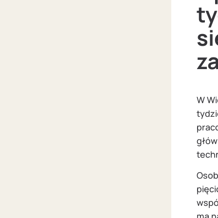
ty
si
z
W Wie
tydz
prac
głów
tech
Osob
pięci
wspó
ma na