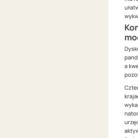
ułat
wykw
Kon
mo
Dysku
pande
a kw
pozo
Czte
kraja
wyka
nato
urzę
akty