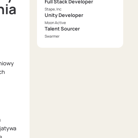
Full Stack Developer
nia
Stape, Inc
Unity Developer
Moon Active
Talent Sourcer
Swarmer
niowy
ch
a
jatywa
e