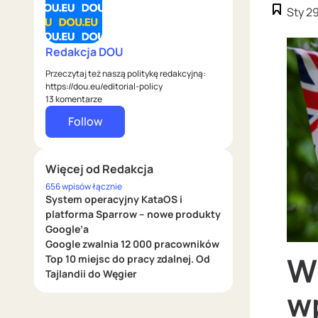
Sty 2
Redakcja DOU
Przeczytaj też naszą politykę redakcyjną:
https://dou.eu/editorial-policy
13 komentarze
Follow
Więcej od Redakcja
656 wpisów łącznie
System operacyjny KataOS i
platforma Sparrow – nowe produkty
Google’a
Google zwalnia 12 000 pracowników
W
Top 10 miejsc do pracy zdalnej. Od
Tajlandii do Węgier
w