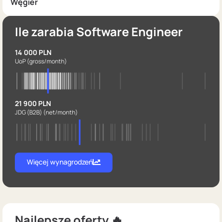
Węgier
Ile zarabia Software Engineer
14 000 PLN
UoP
(gross/month)
21 900 PLN
JDG (B2B)
(net/month)
Więcej wynagrodzeń
Najlepsze oferty 🔥