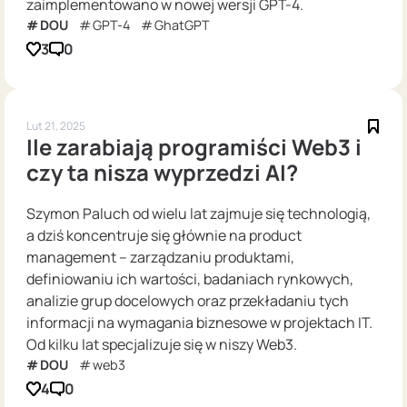
zaimplementowano w nowej wersji GPT-4.
DOU
GPT-4
GhatGPT
3
0
Lut 21, 2025
Ile zarabiają programiści Web3 i
czy ta nisza wyprzedzi AI?
Szymon Paluch od wielu lat zajmuje się technologią,
a dziś koncentruje się głównie na product
management – zarządzaniu produktami,
definiowaniu ich wartości, badaniach rynkowych,
analizie grup docelowych oraz przekładaniu tych
informacji na wymagania biznesowe w projektach IT.
Od kilku lat specjalizuje się w niszy Web3.
DOU
web3
4
0