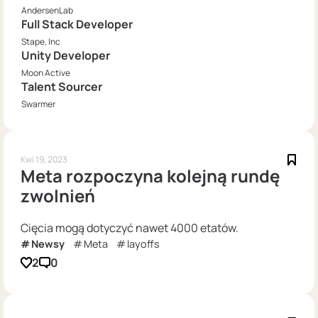
AndersenLab
Full Stack Developer
Stape, Inc
Unity Developer
Moon Active
Talent Sourcer
Swarmer
Kwi 19, 2023
Meta rozpoczyna kolejną rundę
zwolnień
Cięcia mogą dotyczyć nawet 4000 etatów.
Newsy
Meta
layoffs
2
0