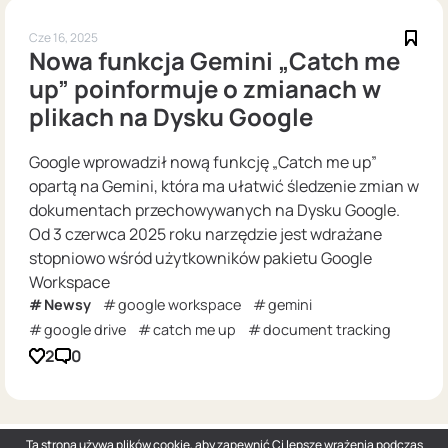
Cze 16, 2025
Nowa funkcja Gemini „Catch me
up” poinformuje o zmianach w
plikach na Dysku Google
Google wprowadził nową funkcję „Catch me up”
opartą na Gemini, która ma ułatwić śledzenie zmian w
dokumentach przechowywanych na Dysku Google.
Od 3 czerwca 2025 roku narzędzie jest wdrażane
stopniowo wśród użytkowników pakietu Google
Workspace
Newsy
google workspace
gemini
google drive
catch me up
document tracking
2
0
Ta strona używa plików cookie, aby zapewnić Ci lepsze wrażenia podczas