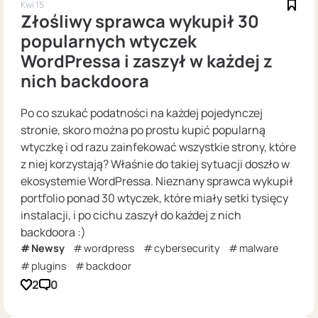
Kwi 15
Złośliwy sprawca wykupił 30
popularnych wtyczek
WordPressa i zaszył w każdej z
nich backdoora
Po co szukać podatności na każdej pojedynczej
stronie, skoro można po prostu kupić popularną
wtyczkę i od razu zainfekować wszystkie strony, które
z niej korzystają? Właśnie do takiej sytuacji doszło w
ekosystemie WordPressa. Nieznany sprawca wykupił
portfolio ponad 30 wtyczek, które miały setki tysięcy
instalacji, i po cichu zaszył do każdej z nich
backdoora :)
Newsy
wordpress
cybersecurity
malware
plugins
backdoor
2
0