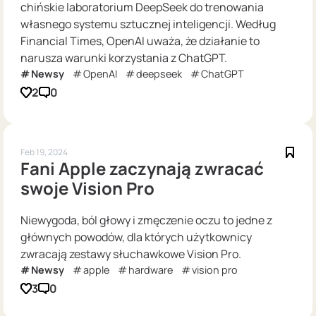
chińskie laboratorium DeepSeek do trenowania
własnego systemu sztucznej inteligencji. Według
Financial Times, OpenAI uważa, że działanie to
narusza warunki korzystania z ChatGPT.
Newsy
OpenAI
deepseek
ChatGPT
2
0
Feb 19, 2024
Fani Apple zaczynają zwracać
swoje Vision Pro
Niewygoda, ból głowy i zmęczenie oczu to jedne z
głównych powodów, dla których użytkownicy
zwracają zestawy słuchawkowe Vision Pro.
Newsy
apple
hardware
vision pro
3
0