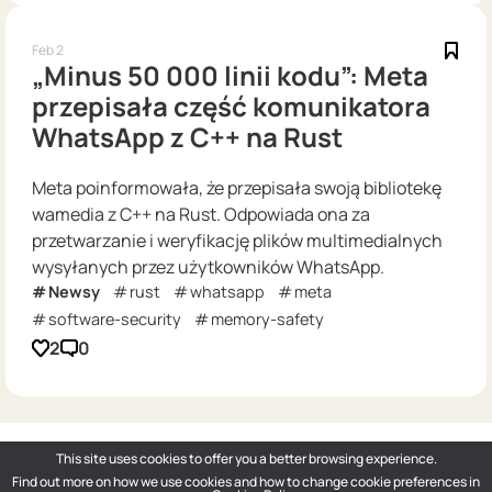
Feb 2
„Minus 50 000 linii kodu”: Meta
przepisała część komunikatora
WhatsApp z C++ na Rust
Meta poinformowała, że przepisała swoją bibliotekę
wamedia z C++ na Rust. Odpowiada ona za
przetwarzanie i weryfikację plików multimedialnych
wysyłanych przez użytkowników WhatsApp.
Newsy
rust
whatsapp
meta
software-security
memory-safety
2
0
This site uses cookies to offer you a better browsing experience.
Find out more on how we use cookies and how to change cookie preferences in