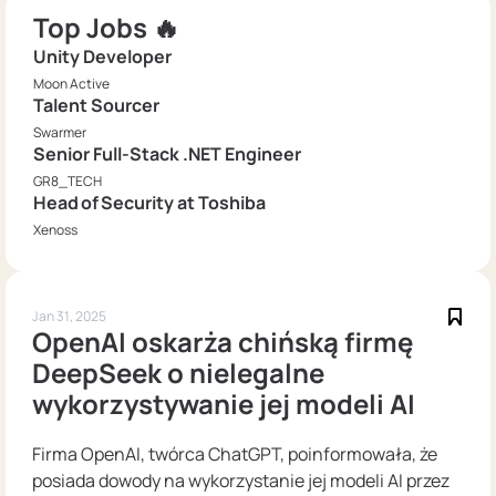
Top Jobs 🔥
Unity Developer
Moon Active
Talent Sourcer
Swarmer
Senior Full-Stack .NET Engineer
GR8_TECH
Head of Security at Toshiba
Xenoss
Jan 31, 2025
OpenAI oskarża chińską firmę
DeepSeek o nielegalne
wykorzystywanie jej modeli AI
Firma OpenAI, twórca ChatGPT, poinformowała, że
posiada dowody na wykorzystanie jej modeli AI przez