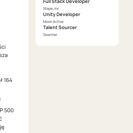
Full Stack Developer
Stape, Inc
Unity Developer
Moon Active
Talent Sourcer
Swarmer
ści
sza
ął 164
0
&P 500
ć
ję