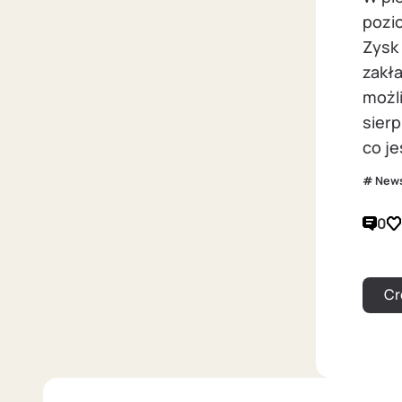
pozio
Zysk 
zakł
możl
sier
co je
New
0