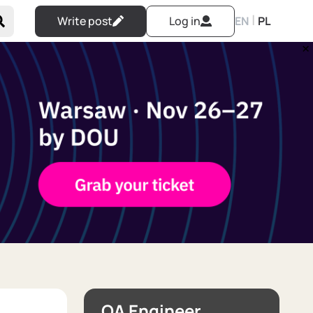
|
Write post
Log in
EN
PL
QA Engineer