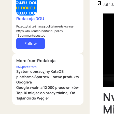
Jul 10
Redakcja DOU
Przeczytaj też naszą politykę redakcyjną:
https://dou.eu/en/editorial-policy
13 comments posted
Follow
More from Redakcja
656 posts total
System operacyjny KataOS i
platforma Sparrow – nowe produkty
Google’a
Google zwalnia 12 000 pracowników
Nv
Top 10 miejsc do pracy zdalnej. Od
Tajlandii do Węgier
Mi