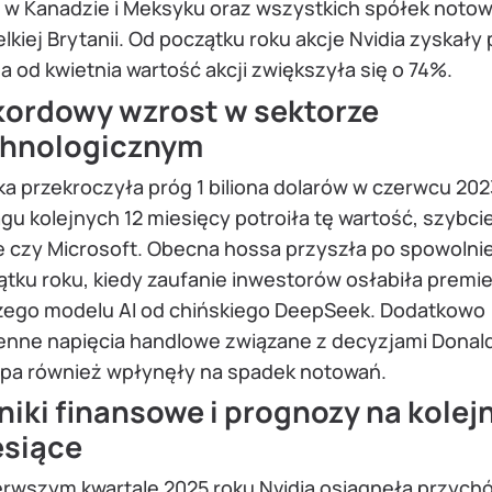
d w Kanadzie i Meksyku oraz wszystkich spółek noto
lkiej Brytanii. Od początku roku akcje Nvidia zyskały
a od kwietnia wartość akcji zwiększyła się o 74%.
ordowy wzrost w sektorze
chnologicznym
a przekroczyła próg 1 biliona dolarów w czerwcu 202
gu kolejnych 12 miesięcy potroiła tę wartość, szybcie
e czy Microsoft. Obecna hossa przyszła po spowolni
tku roku, kiedy zaufanie inwestorów osłabiła premi
zego modelu AI od chińskiego DeepSeek. Dodatkowo
enne napięcia handlowe związane z decyzjami Donal
pa również wpłynęły na spadek notowań.
iki finansowe i prognozy na kolej
esiące
erwszym kwartale 2025 roku Nvidia osiągnęła przych