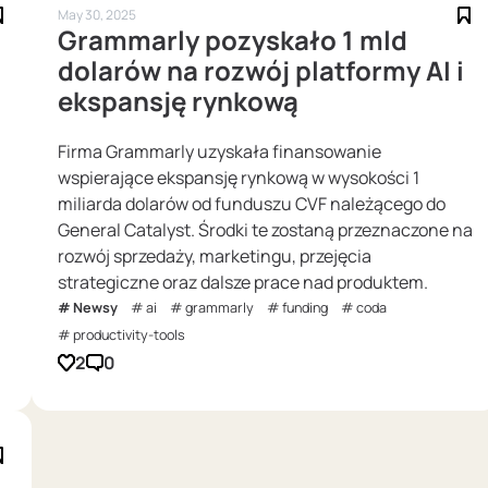
May 30, 2025
Grammarly pozyskało 1 mld
dolarów na rozwój platformy AI i
ekspansję rynkową
Firma Grammarly uzyskała finansowanie
wspierające ekspansję rynkową w wysokości 1
miliarda dolarów od funduszu CVF należącego do
General Catalyst. Środki te zostaną przeznaczone na
rozwój sprzedaży, marketingu, przejęcia
strategiczne oraz dalsze prace nad produktem.
Newsy
ai
grammarly
funding
coda
productivity-tools
2
0