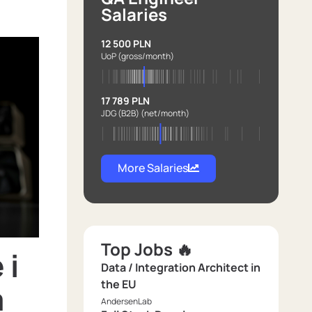
Salaries
12 500 PLN
UoP
(gross/month)
17 789 PLN
JDG (B2B)
(net/month)
More Salaries
Top Jobs 🔥
 i
Data / Integration Architect in
the EU
a
AndersenLab