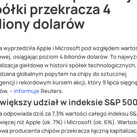
ółki przekracza 4
liony dolarów
ia wyprzedziła Apple i Microsoft pod względem warto
wej, osiągając poziom 4 bilionów dolarów. To najwyż
alizacja giełdowa w historii spółek technologicznych,
dzana globalnym popytem na chipy do sztucznej
igencji i rekordowym kursem akcji, który 9 lipca sięgn
rów, –
informuje
Reuters.
większy udział w indeksie S&P 50
ia odpowiada dziś za 7,3% wartości całego indeksu S
więcej niż Apple (ok. 7%) i Microsoft (ok. 6%). Wartoś
owa producenta chipów przekracza łączną kapitalizac