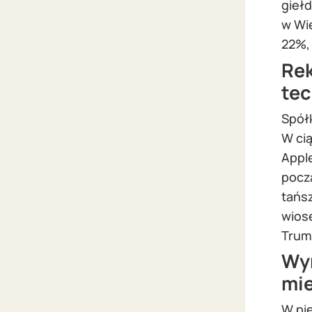
gieł
w Wie
22%, 
Rek
te
Spółk
W cią
Appl
począ
tańs
wios
Trum
Wyn
mi
W pi