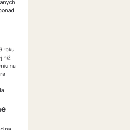
wanych
 ponad
3 roku.
j niż
eniu na
era
da
ne
ód na