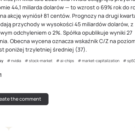
mie 44,1 miliarda dolarów — to wzrost o 69% rok do r
na akcję wyniósł 81 centów. Prognozy na drugi kwart
adają przychody w wysokości 45 miliardów dolarów, z
iwym odchyleniem o 2%. Spółka opublikuje wyniki 27
pnia. Obecna wycena oznacza wskaźnik C/Z na poziom
st poniżej trzyletniej średniej (37).
sy
nvidia
stock-market
ai-chips
market-capitalization
sp5
1