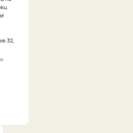
oku.
ał
ie 32,
00