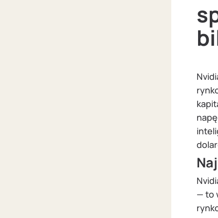
sp
bi
Nvid
rynko
kapit
napę
intel
dola
Naj
Nvid
— to 
rynk