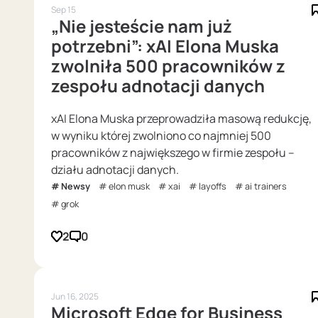
Sep 15
„Nie jesteście nam już
potrzebni”: xAI Elona Muska
zwolniła 500 pracowników z
zespołu adnotacji danych
xAI Elona Muska przeprowadziła masową redukcję,
w wyniku której zwolniono co najmniej 500
pracowników z największego w firmie zespołu –
działu adnotacji danych.
Newsy
elon musk
xai
layoffs
ai trainers
grok
2
0
Jun 16, 2025
Microsoft Edge for Business