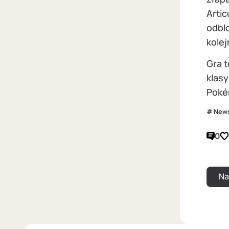
Arti
odblo
kolej
Gra t
klas
Poké
New
0