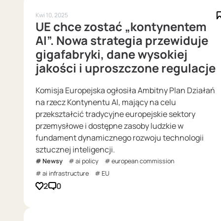
Kwi 10, 2025
UE chce zostać „kontynentem
AI”. Nowa strategia przewiduje
gigafabryki, dane wysokiej
jakości i uproszczone regulacje
Komisja Europejska ogłosiła Ambitny Plan Działań
na rzecz Kontynentu AI, mający na celu
przekształcić tradycyjne europejskie sektory
przemysłowe i dostępne zasoby ludzkie w
fundament dynamicznego rozwoju technologii
sztucznej inteligencji.
Newsy
ai policy
european commission
ai infrastructure
EU
2
0