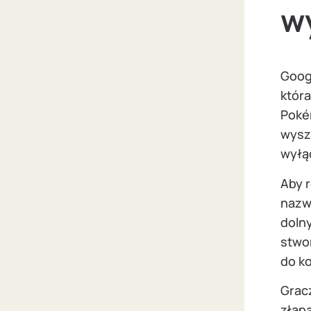
w
Goog
któr
Poké
wysz
wyłąc
Aby 
nazw
dolny
stwo
do k
Grac
złapa