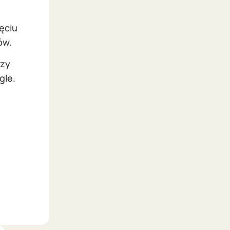
ięciu
ów.
czy
gle.