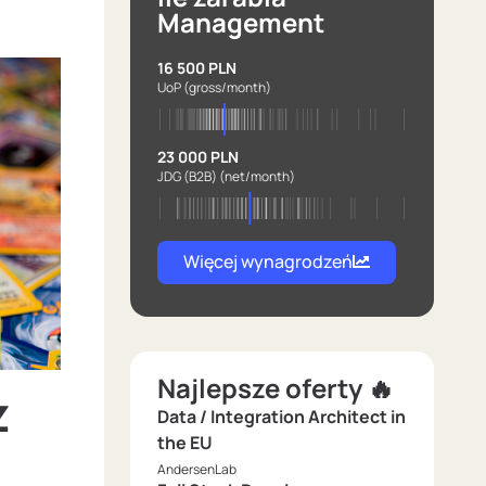
Management
16 500 PLN
UoP
(gross/month)
23 000 PLN
JDG (B2B)
(net/month)
Więcej wynagrodzeń
Najlepsze oferty 🔥
z
Data / Integration Architect in
the EU
AndersenLab