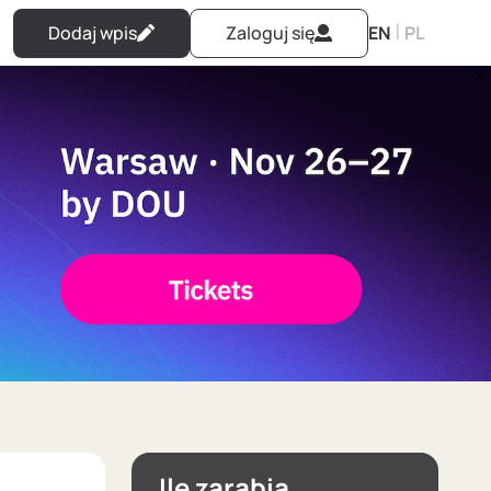
|
Dodaj wpis
Zaloguj się
EN
PL
Ile zarabia