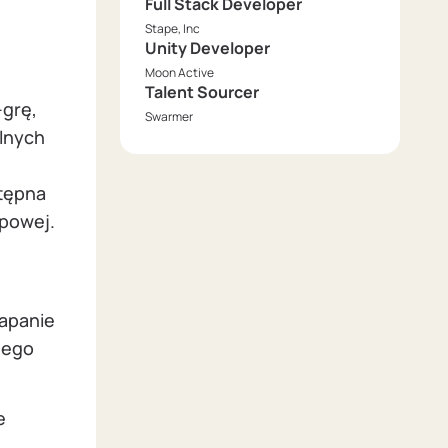
Full Stack Developer
Stape, Inc
Unity Developer
Moon Active
Talent Sourcer
-grę,
Swarmer
alnych
stępna
opowej.
łapanie
nego
e