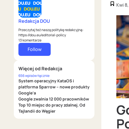
Kwi 8
Redakcja DOU
Przeczytaj też naszą politykę redakcyjną:
https://dou.eu/editorial-policy
13 komentarze
Follow
Więcej od Redakcja
656 wpisów łącznie
System operacyjny KataOS i
platforma Sparrow – nowe produkty
Google’a
Google zwalnia 12 000 pracowników
G
Top 10 miejsc do pracy zdalnej. Od
Tajlandii do Węgier
P