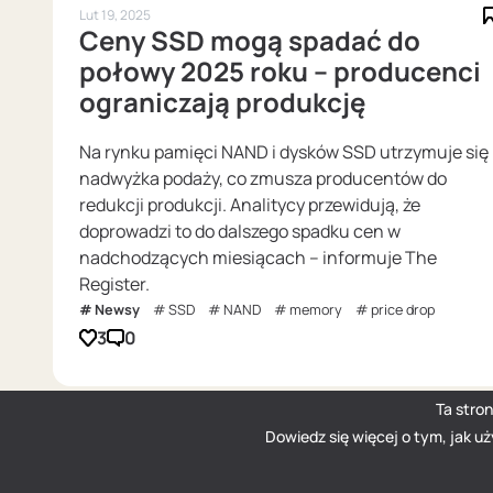
Lut 19, 2025
Ceny SSD mogą spadać do
połowy 2025 roku – producenci
ograniczają produkcję
Na rynku pamięci NAND i dysków SSD utrzymuje się
nadwyżka podaży, co zmusza producentów do
redukcji produkcji. Analitycy przewidują, że
doprowadzi to do dalszego spadku cen w
nadchodzących miesiącach – informuje The
Register.
Newsy
SSD
NAND
memory
price drop
3
0
Ta stro
Dowiedz się więcej o tym, jak u