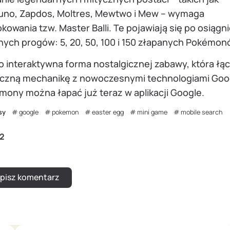
cuno, Zapdos, Moltres, Mewtwo i Mew – wymaga
kowania tzw. Master Balli. Te pojawiają się po osiągn
nych progów: 5, 20, 50, 100 i 150 złapanych Pokémon
o interaktywna forma nostalgicznej zabawy, która łą
yczną mechanikę z nowoczesnymi technologiami Goo
mony można łapać już teraz w aplikacji Google.
sy
google
pokemon
easter egg
mini game
mobile search
2