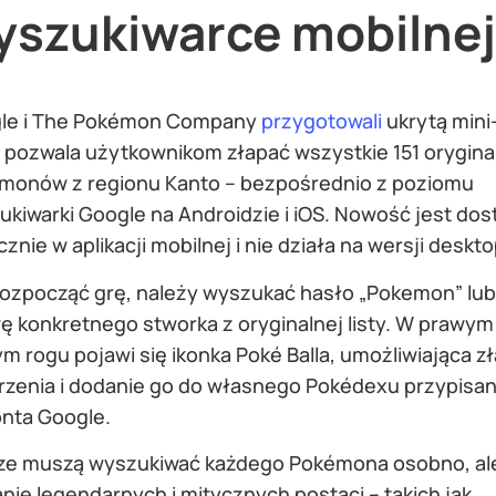
yszukiwarce mobilnej
le i The Pokémon Company
przygotowali
ukrytą mini
a pozwala użytkownikom złapać wszystkie 151 orygin
monów z regionu Kanto – bezpośrednio z poziomu
ukiwarki Google na Androidzie i iOS. Nowość jest do
znie w aplikacji mobilnej i nie działa na wersji deskt
rozpocząć grę, należy wyszukać hasło „Pokemon” lub
ę konkretnego stworka z oryginalnej listy. W prawym
m rogu pojawi się ikonka Poké Balla, umożliwiająca z
rzenia i dodanie go do własnego Pokédexu przypisa
onta Google.
ze muszą wyszukiwać każdego Pokémona osobno, al
nie legendarnych i mitycznych postaci – takich jak