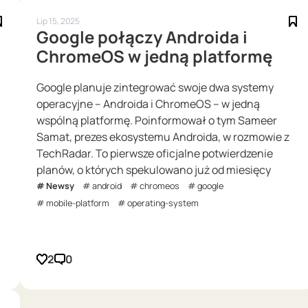
Lip 15, 2025
Google połączy Androida i
ChromeOS w jedną platformę
Google planuje zintegrować swoje dwa systemy
operacyjne – Androida i ChromeOS – w jedną
wspólną platformę. Poinformował o tym Sameer
Samat, prezes ekosystemu Androida, w rozmowie z
TechRadar. To pierwsze oficjalne potwierdzenie
planów, o których spekulowano już od miesięcy
Newsy
android
chromeos
google
mobile-platform
operating-system
2
0