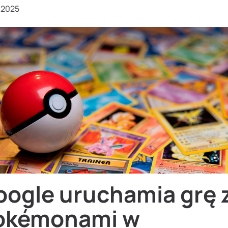
, 2025
oogle uruchamia grę 
okémonami w