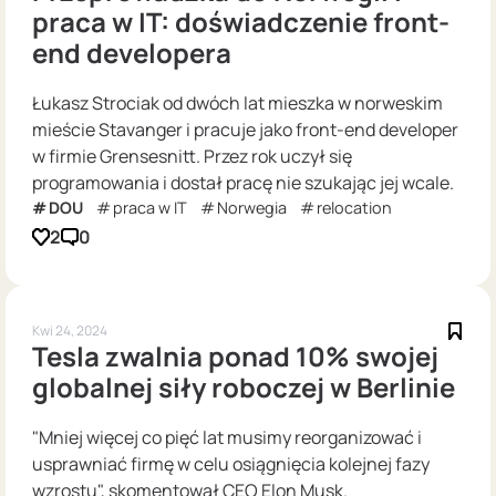
praca w IT: doświadczenie front-
end developera
Łukasz Strociak od dwóch lat mieszka w norweskim
mieście Stavanger i pracuje jako front-end developer
w firmie Grensesnitt. Przez rok uczył się
programowania i dostał pracę nie szukając jej wcale.
DOU
praca w IT
Norwegia
relocation
2
0
Kwi 24, 2024
Tesla zwalnia ponad 10% swojej
globalnej siły roboczej w Berlinie
"Mniej więcej co pięć lat musimy reorganizować i
usprawniać firmę w celu osiągnięcia kolejnej fazy
wzrostu", skomentował CEO Elon Musk.