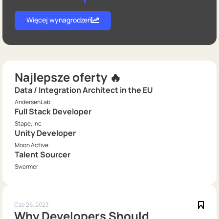
Więcej wynagrodzeń
Najlepsze oferty 🔥
Data / Integration Architect in the EU
AndersenLab
Full Stack Developer
Stape, Inc
Unity Developer
Moon Active
Talent Sourcer
Swarmer
Cze 26, 2023
Why Developers Should