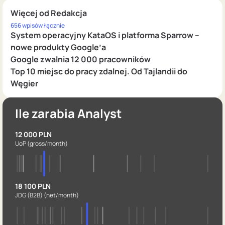
Więcej od Redakcja
656 wpisów łącznie
System operacyjny KataOS i platforma Sparrow –
nowe produkty Google’a
Google zwalnia 12 000 pracowników
Top 10 miejsc do pracy zdalnej. Od Tajlandii do
Węgier
Ile zarabia Analyst
12 000 PLN
UoP
(gross/month)
18 100 PLN
JDG (B2B)
(net/month)